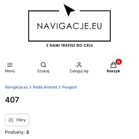
Produkty w k
Otwórz wyszukiwarkę
Menu
Szukaj
Zaloguj się
Koszyk
Navigacje.eu
Radia Android
Peugeot
407
Filtry
Produkty:
3