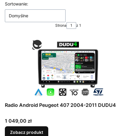
Lista produktów
Sortowanie:
Domyślne
Strona
z 1
Radio Android Peugeot 407 2004-2011 DUDU4
Cena
1 049,00 zł
Zobacz produkt