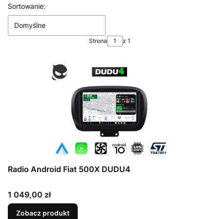
Lista produktów
Sortowanie:
Domyślne
Strona
z 1
Radio Android Fiat 500X DUDU4
Cena
1 049,00 zł
Zobacz produkt