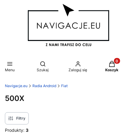
Produkty w k
Otwórz wyszukiwarkę
Menu
Szukaj
Zaloguj się
Koszyk
Navigacje.eu
Radia Android
Fiat
500X
Filtry
Produkty:
3