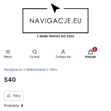
Produkty w k
Otwórz wyszukiwarkę
Menu
Szukaj
Zaloguj się
Koszyk
Navigacje.eu
Radia Android
Volvo
S40
Filtry
Produkty:
4