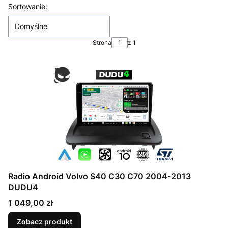
Lista produktów
Sortowanie:
Domyślne
Strona
z 1
Radio Android Volvo S40 C30 C70 2004-2013
DUDU4
Cena
1 049,00 zł
Zobacz produkt