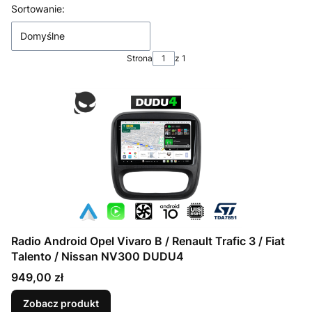
Lista produktów
Sortowanie:
Domyślne
Strona
z 1
Radio Android Opel Vivaro B / Renault Trafic 3 / Fiat
Talento / Nissan NV300 DUDU4
Cena
949,00 zł
Zobacz produkt