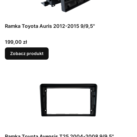
Ramka Toyota Auris 2012-2015 9/9,5"
Cena
199,00 zł
Zobacz produkt
Ramka Toyota Avensis T25 2004-2008 9/9,5"