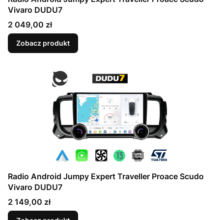
Vivaro DUDU7
Cena
2 049,00 zł
Zobacz produkt
Radio Android Jumpy Expert Traveller Proace Scudo
Vivaro DUDU7
Cena
2 149,00 zł