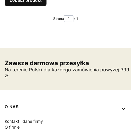
Zobacz produkt
Strona
z 1
Zawsze darmowa przesyłka
Na terenie Polski dla każdego zamówienia powyżej 399
zł
Linki w stopce
O NAS
Kontakt i dane firmy
O firmie