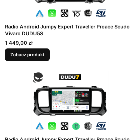
Radio Android Jumpy Expert Traveller Proace Scudo
Vivaro DUDU5S
Cena
1 449,00 zł
Zobacz produkt
Radio Android Jumpy Expert Traveller Proace Scudo