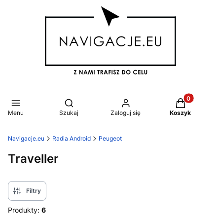
Produkty w k
Otwórz wyszukiwarkę
Menu
Szukaj
Zaloguj się
Koszyk
Navigacje.eu
Radia Android
Peugeot
Traveller
Filtry
Produkty:
6