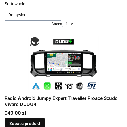
Lista produktów
Sortowanie:
Domyślne
Strona
z 1
Radio Android Jumpy Expert Traveller Proace Scudo
Vivaro DUDU4
Cena
949,00 zł
Zobacz produkt