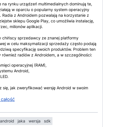
 na rynku urządzeń multimedialnych dominują te,
ziałają w oparciu o popularny system operacyjny
. Radia z Androidem pozwalają na korzystanie z
iejstw sklepu Google Play, co umożliwia instalację,
zec, milionów aplikacji.
y chińscy sprzedawcy ze znanej platformy
ej w celu maksymalizacji sprzedaży często podają
dziwą specyfikację swoich produktów. Problem ten
 również radiów z Androidem, a w szczególności:
pamięci operacyjnej (RAM),
systemu Android,
QLED.
 się, jak zweryfikować wersję Android w swoim
 całość
android
jaka
wersja
sdk