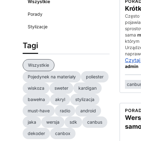
PORA
Wszystkie
Krót
Porady
Często
pojawia
Stylizacje
sprost
sama
m
którym 
Tagi
Urządze
napra
Czytaj
Wszystkie
admin
Pojedynek na materiały
poliester
canbu
wiskoza
sweter
kardigan
bawełna
akryl
stylizacja
PORA
must-have
radio
android
Wers
jaka
wersja
sdk
canbus
sam
dekoder
canbox