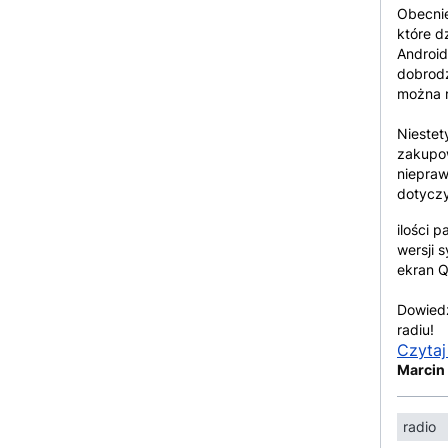
Obecnie
które d
Android
dobrodz
można r
Niestet
zakupow
niepraw
dotyczy
ilości 
wersji 
ekran 
Dowiedz
radiu!
Czytaj
Marcin
radio