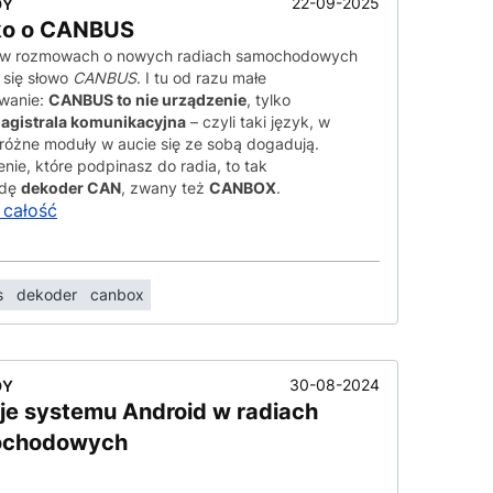
22-09-2025
DY
ko o CANBUS
 w rozmowach o nowych radiach samochodowych
 się słowo
CANBUS
. I tu od razu małe
owanie:
CANBUS to nie urządzenie
, tylko
agistrala komunikacyjna
– czyli taki język, w
różne moduły w aucie się ze sobą dogadują.
nie, które podpinasz do radia, to tak
wdę
dekoder CAN
, zwany też
CANBOX
.
 całość
s
dekoder
canbox
30-08-2024
DY
je systemu Android w radiach
ochodowych